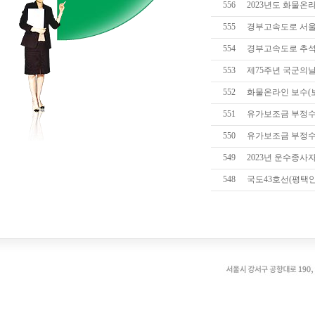
556
2023년도 화물온
555
경부고속도로 서울방
554
경부고속도로 추석
553
제75주년 국군의날
552
화물온라인 보수(
551
유가보조금 부정수
550
유가보조금 부정수
549
2023년 운수종사
548
국도43호선(평택안