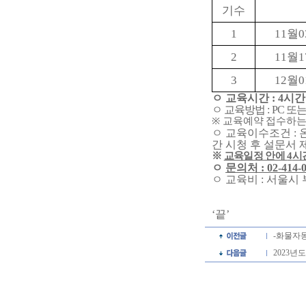
기수
1
11
월
0
2
11
월
1
3
12
월
0
ㅇ 교육시간
: 4
시간
ㅇ 교육방법
: PC
또는
※
교육예약 접수하는
ㅇ 교육이수조건
:
간 시청 후 설문서
※
교육일정 안에
4
시
ㅇ
문의처
: 02-414-
ㅇ 교육비
:
서울시 
‘
끝
’
-화물자
2023년