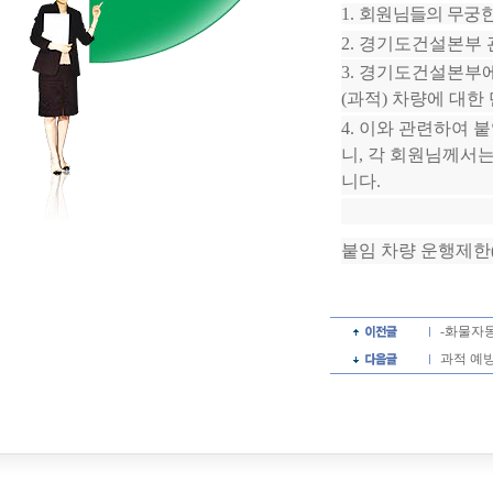
1.
회원님들의 무궁한
2.
경기도건설본부 
3.
경기도건설본부에
(
과적
)
차량에 대한
4.
이와 관련하여 
니
,
각 회원님께서는
니다
.
붙임 차량 운행제한
-화물자
과적 예