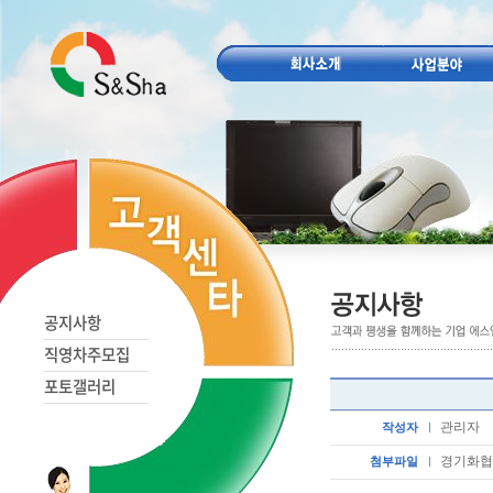
공지사항
직영차주모집
포토갤러리
관리자
작성자
경기화협-12
첨부파일