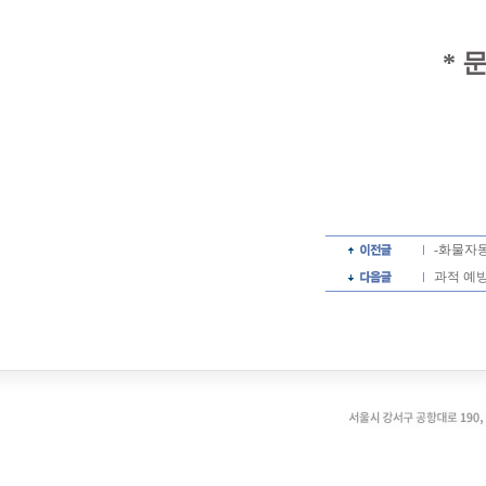
* 
-화물자
과적 예