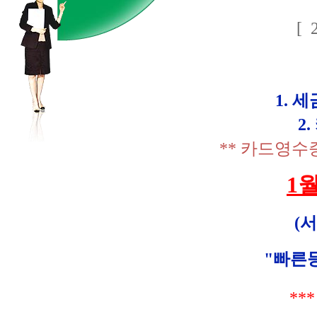
[
1. 
2
** 카드영수
1
(서
"빠른
**