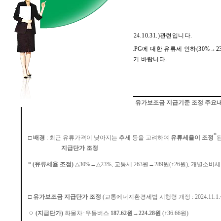
1.
회원님들의 무궁한 발전을 기원합니다
.
2.
국토교통부 교통서비스정책과
-6634
호
(`24.10.31.)
관련입니다
.
3.
국토교통부에서
`24.11.1.
부터 경유 및
LPG
에 대한 유류세 인하
(30%
→
2
니 각 회원님께서는 관련 업무에 참고하시기 바랍니다
.
유가보조금 지급기준 조정 주요
*
□
배경
:
최근 유류가격이 낮아지는 추세 등을 고려하여
유류세율이 조정
지급단가 조정
*
(
유류세율 조정
)
△
30%
→△
23%,
교통세
263
원
→
289
원
(
↑
26
원
)
,
개별소비
□
유가보조금 지급단가 조정
(
교통에너지환경세법 시행령 개정
: 2024.11.1.
ㅇ
(
지급단가
)
화물차
･
우등버스
187.62
원
→
224.28
원
(
↑
36.66
원
)