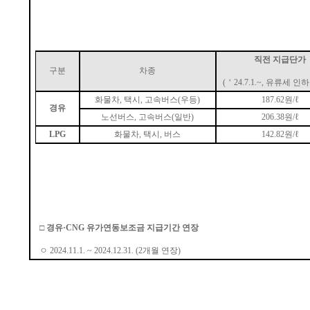
직전 지급단가
구분
차종
(
＇
24.7.1.~,
유류세 인
화물차
,
택시
,
고속버스
(
우등
)
187.62
원
/
ℓ
경유
노선버스
,
고속버스
(
일반
)
206.38
원
/
ℓ
LPG
화물차
,
택시
,
버스
142.82
원
/
ℓ
□
경유
·CNG
유가연동보조금 지급기간 연장
ㅇ
2024.11.1. ~ 2024.12.31.
(2
개월 연장
)