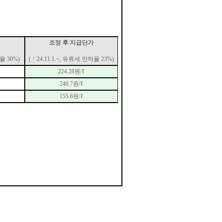
조정 후 지급단가
하율
30%)
(
＇
24.11.1.~,
유류세 인하율
23%)
224.28
원
/
ℓ
246.7
원
/
ℓ
155.6
원
/
ℓ