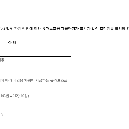
3%)
일부 환원 예정에 따라
유가보조금 지급단가가 붙임과 같이 조정
됨을 알려와 
-
아 래
-
내용
됨에 따라 사업용 차량에 지급하는
유가보조금
세
193
원
→
212
(
↑
19
원
)
~)