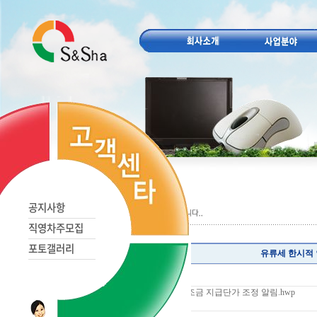
공지사항
직영차주모집
포토갤러리
유류세 한시적
관리자
작성자
[붙임] 241031_유가보조금 지급단가 조정 알림.hwp
첨부파일
국토교통부 공문.pdf