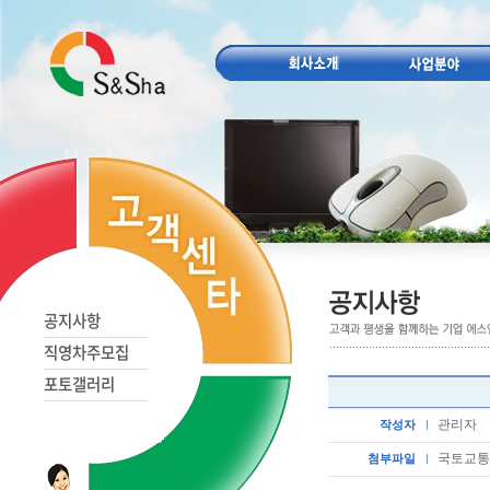
공지사항
직영차주모집
포토갤러리
관리자
작성자
국토교통부
첨부파일