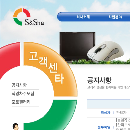
공지사항
직영차주모집
포토갤러리
관리자
작성자
[붙임2]
[한국도로
첨부파일
면제도 