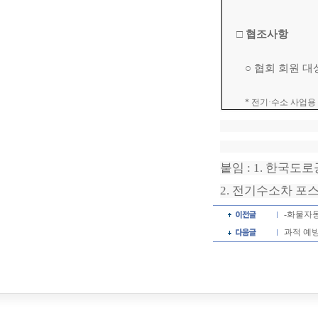
□
협조사항
○
협회 회원 대
*
전기
·
수소 사업용
붙임
: 1.
한국도로
2.
전기수소차 포스
-화물자
과적 예