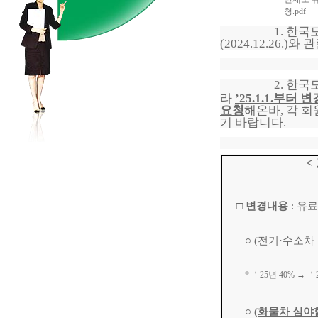
청.pdf
1.
한국
(2024.12.26.)
와 
2.
한국
라
’25.1.1.
부터 변
요청
해온바
,
각 회
기 바랍니다
.
<
□
변경내용
:
유료
○
(
전기
·
수소차
*
＇
25
년
40%
→ ＇
○
(
화물차 심야