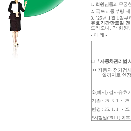
1.
회원님들의 무궁한
2.
국토교통부령 제
3. `25
년
1
월
1
일부
유효기간만료일 
드리오니
,
각 회원
-
아 래
-
□
「
자동차관리법 
ㅇ
자동차 정기검
일까지로 연
※
(
예시
)
검사유효
기존
: 25. 3. 1. ~ 25.
변경
: 25. 1. 1. ~ 25.
*
시행일
이후
(’25.1.1.)