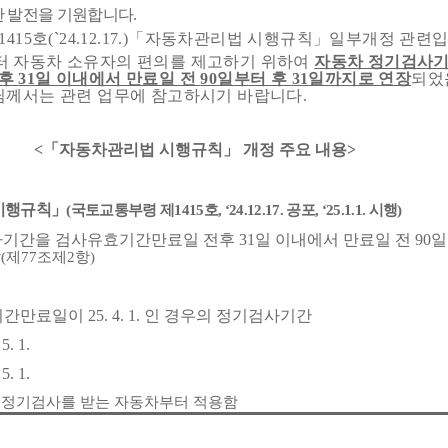
 발전을 기원합니다
.
1415
호
(`24.12.17.)
「
자동차관리법 시행규칙
」
일부개정 관련
터 자동차 소유자의 편의를 제고하기 위하여
자동차 정기검사기
전후
31
일 이내에서 만료일 전
90
일부터 후
31
일까지로 연장
되었
님께서는 관련 업무에 참고하시기 바랍니다
.
<
「
자동차관리법 시행규칙
」
개정 주요 내용
>
시행규칙
」
(
국토교통부령 제
1415
호
, ‘24.12.17.
공포
, ‘25.1.1.
시행
)
사기간을 검사유효기간만료일 전후
31
일 이내에서 만료일 전
90
일
장
(
제
77
조제
2
항
)
기간만료일이
25. 4. 1.
인 경우의 정기검사기간
 5. 1.
 5. 1.
 정기검사를 받는 자동차부터 적용함