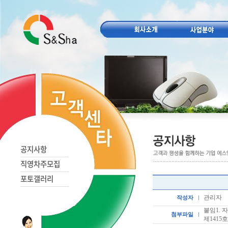
공지사항
직영차주모집
포토갤러리
관리자
작성자
붙임1.
첨부파일
제1415호