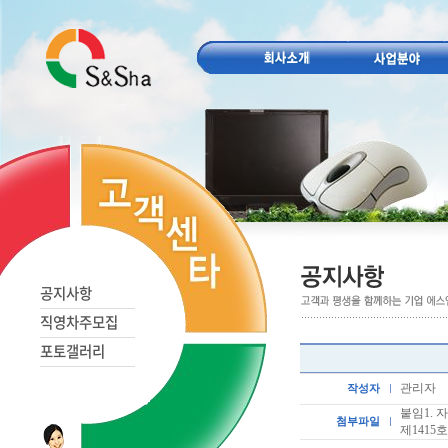
공지사항
직영차주모집
포토갤러리
관리자
작성자
붙임1.
첨부파일
제1415호