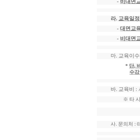
-
비대면
라
.
교육일
-
대면교
-
비대면
마
.
교육이
*
단
,
수강
바
.
교육비
:
※
타 
사
.
문의처
: 