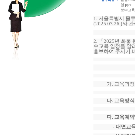
얼.pptx
보수교육일
1.
서울특별시 물
(2025.03.26.)
와 
2.
「
2025
년 화물 
수교육 일정을 알
홍보하여 주시기 
가
.
교육과
나
.
교육방
다
.
교육예약
-
대면교