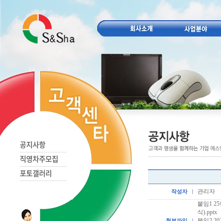
공지사항
직영차주모집
포토갤러리
관리자
작성자
붙임1 2
식).pptx
붙임2 2
첨부파일