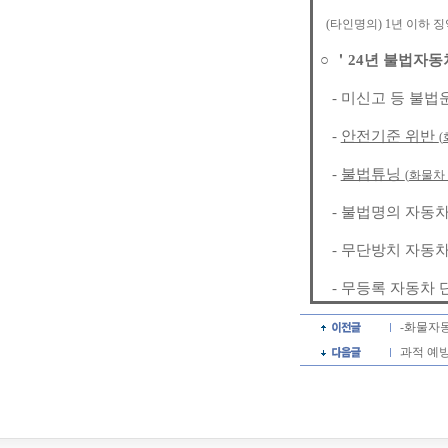
(
타인명의
) 1
년 이하 
○
＇
24
년 불법자동
-
미신고 등 불법
-
안전기준 위반
(
-
불법튜닝
(
화물차 
-
불법명의 자동차
-
무단방치 자동차
-
무등록 자동차 
-화물자
과적 예