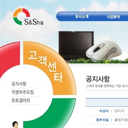
공지사항
직영차주모집
포토갤러리
관리자
작성자
불법자동차
첨부파일