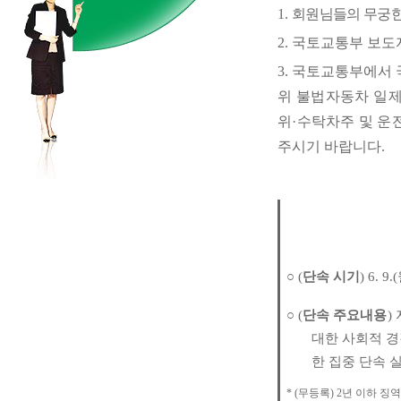
1.
회원님들의 무궁한
2.
국토교통부 보도
3.
국토교통부에서 
위 불법자동차 일
위
·
수탁차주 및 운
주시기 바랍니다
.
○
(
단속 시기
) 6. 9.(
○
(
단속 주요내용
)
대한 사회적 
한 집중 단속 
* (
무등록
) 2
년 이하 징